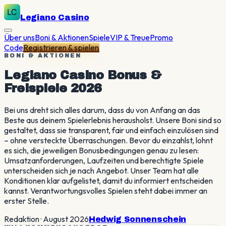
Legiano Casino
Über uns
Boni & Aktionen
Spiele
VIP & Treue
Promo
Code
Registrieren & spielen
BONI & AKTIONEN
Legiano Casino Bonus &
Freispiele 2026
Bei uns dreht sich alles darum, dass du von Anfang an das
Beste aus deinem Spielerlebnis herausholst. Unsere Boni sind so
gestaltet, dass sie transparent, fair und einfach einzulösen sind
– ohne versteckte Überraschungen. Bevor du einzahlst, lohnt
es sich, die jeweiligen Bonusbedingungen genau zu lesen:
Umsatzanforderungen, Laufzeiten und berechtigte Spiele
unterscheiden sich je nach Angebot. Unser Team hat alle
Konditionen klar aufgelistet, damit du informiert entscheiden
kannst. Verantwortungsvolles Spielen steht dabei immer an
erster Stelle.
Redaktion
·
August 2026
Hedwig Sonnenschein