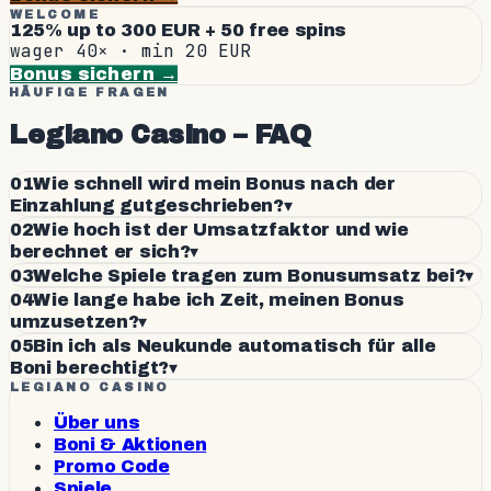
WELCOME
125% up to 300 EUR + 50 free spins
wager 40× · min 20 EUR
Bonus sichern
→
HÄUFIGE FRAGEN
Legiano Casino – FAQ
01
Wie schnell wird mein Bonus nach der
▾
Einzahlung gutgeschrieben?
02
Wie hoch ist der Umsatzfaktor und wie
▾
berechnet er sich?
▾
03
Welche Spiele tragen zum Bonusumsatz bei?
04
Wie lange habe ich Zeit, meinen Bonus
▾
umzusetzen?
05
Bin ich als Neukunde automatisch für alle
▾
Boni berechtigt?
LEGIANO CASINO
Über uns
Boni & Aktionen
Promo Code
Spiele